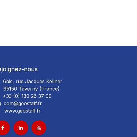
ejoignez-nous
6bis, rue Jacques Kellner
5150 Taverny (France)
+33 (0) 130 26 37 00
com@geostaff.fr
www.geostaff.fr