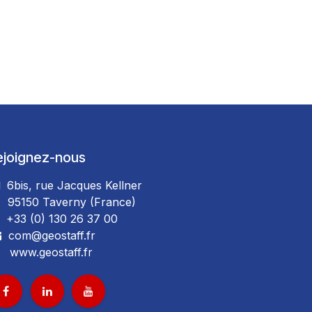
ejoignez-nous
6bis, rue Jacques Kellner
5150 Taverny (France)
+33 (0) 130 26 37 00
com@geostaff.fr
www.geostaff.fr