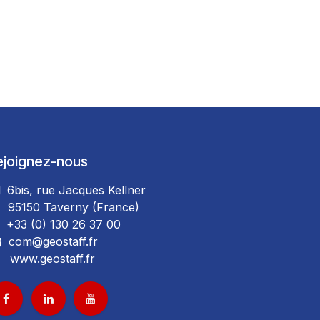
ejoignez-nous
6bis, rue Jacques Kellner
5150 Taverny (France)
+33 (0) 130 26 37 00
com@geostaff.fr
www.geostaff.fr